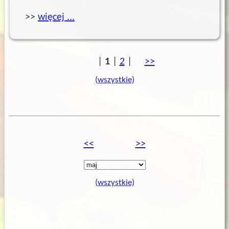
>>
więcej ...
|
1
|
2
|
kolejna
>>
(wszystkie)
poprzednia
<<
kolejna
>>
obecnie wybrany miesiąc
(wszystkie)