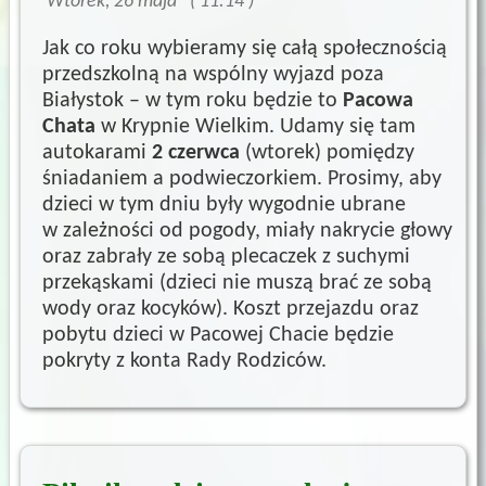
Wtorek, 26 maja ( 11:14 )
Jak co roku wybieramy się całą społecznością
przedszkolną na wspólny wyjazd poza
Białystok – w tym roku będzie to
Pacowa
Chata
w Krypnie Wielkim. Udamy się tam
autokarami
2
czerwca
(wtorek) pomiędzy
śniadaniem a podwieczorkiem. Prosimy, aby
dzieci w tym dniu były wygodnie ubrane
w zależności od pogody, miały nakrycie głowy
oraz zabrały ze sobą plecaczek z suchymi
przekąskami (dzieci nie muszą brać ze sobą
wody oraz kocyków). Koszt przejazdu oraz
pobytu dzieci w Pacowej Chacie będzie
pokryty z konta Rady Rodziców.