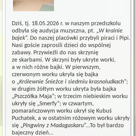
Dziś, tj. 18.05.2026 r. w naszym przedszkolu
odbyła się audycja muzyczna, pt. „
W krainie
bajek
”. Do naszej placówki przybyli piraci i Pipi.
Nasi goście zaprosili dzieci do wspólnej
zabawy. Przywieźli do nas skrzynię
ze skarbami. W skrzyni były ukryte worki,
a w nich różne bajki. W pierwszym,
czerwonym worku ukryła się bajka
o „
Królewnie Śnieżce i siedmiu krasnoludkach
”;
w drugim żółtym worku ukryta była bajka
„Pszczółka Maja”; w trzecim niebieskim worku
ukryły się „Smerfy”; w czwartym,
pomarańczowym worku ukrył się Kubuś
Puchatek, a w ostatnim różowym worku ukryły
się „
Pingwiny z Madagaskaru
”...To był bardzo
bajeczny dzień...