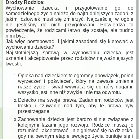
Drodzy Rodzice:
Wychowanie dziecka i przygotowanie go do
samodzielnego życia należą do najtrudniejszych zadań, z
jakimi człowiek musi się zmierzyć. Najczęściej w ogóle
nie jesteśmy do nich przygotowani. Potwierdza to
powiedzenie, że rodzicami łatwo się zostaje, ale trudno
nimi być.
Jak więc postępować i jakimi zasadami się kierować w
wychowaniu dziecka?
Najistotniejszą sprawą w wychowaniu dziecka jest
uznanie i akceptowanie przez rodziców najważniejszych
kwestii:
Opieka nad dzieckiem to ogromny obowiązek, pełen
wyrzeczeń i poświęceń, który na zawsze zmienia
nasze życie - świat wywraca się do góry nogami,
wszystko jest inne niż zwykle i nie ma odwrotu.
Dziecko ma swoje prawa. Zadaniem rodziców jest
troska i czuwanie nad tym, aby te prawa były
przestrzegane.
Zachowanie dziecka jest bardzo silnie związane z
kolejnymi fazami jego rozwoju. Rodzice muszą je
rozumieć i akceptować - nie gniewać się na dziecko,
gdy na pewnym etapie swojego życia buntuje się i