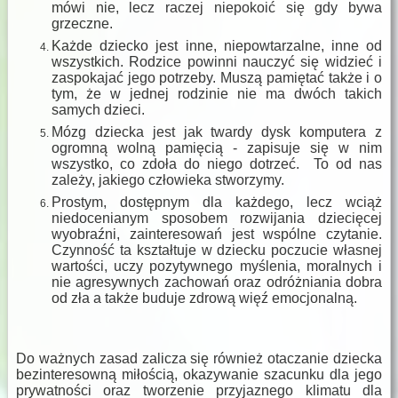
mówi nie, lecz raczej niepokoić się gdy bywa
grzeczne.
Każde dziecko jest inne, niepowtarzalne, inne od
wszystkich. Rodzice powinni nauczyć się widzieć i
zaspokajać jego potrzeby. Muszą pamiętać także i o
tym, że w jednej rodzinie nie ma dwóch takich
samych dzieci.
Mózg dziecka jest jak twardy dysk komputera z
ogromną wolną pamięcią - zapisuje się w nim
wszystko, co zdoła do niego dotrzeć. To od nas
zależy, jakiego człowieka stworzymy.
Prostym, dostępnym dla każdego, lecz wciąż
niedocenianym sposobem rozwijania dziecięcej
wyobraźni, zainteresowań jest wspólne czytanie.
Czynność ta kształtuje w dziecku poczucie własnej
wartości, uczy pozytywnego myślenia, moralnych i
nie agresywnych zachowań oraz odróżniania dobra
od zła a także buduje zdrową więź emocjonalną.
Do ważnych zasad zalicza się również otaczanie dziecka
bezinteresowną miłością, okazywanie szacunku dla jego
prywatności oraz tworzenie przyjaznego klimatu dla