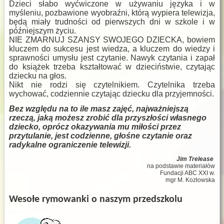
Dzieci słabo wyćwiczone w używaniu języka i w
myśleniu, pozbawione wyobraźni, którą wypiera telewizja,
będą miały trudności od pierwszych dni w szkole i w
późniejszym życiu.
NIE ZMARNUJ SZANSY SWOJEGO DZIECKA, bowiem
kluczem do sukcesu jest wiedza, a kluczem do wiedzy i
sprawności umysłu jest czytanie. Nawyk czytania i zapał
do książek trzeba kształtować w dzieciństwie, czytając
dziecku na głos.
Nikt nie rodzi się czytelnikiem. Czytelnika trzeba
wychować, codziennie czytając dziecku dla przyjemności.
Bez względu na to ile masz zajęć, najważniejszą
rzeczą, jaką możesz zrobić dla przyszłości własnego
dziecko, oprócz okazywania mu miłości przez
przytulanie, jest codzienne, głośne czytanie oraz
radykalne ograniczenie telewizji.
Jim Trelease
na podstawie materiałów
Fundacji ABC XXI w.
mgr M. Kozłowska
Wesołe rymowanki o naszym przedszkolu