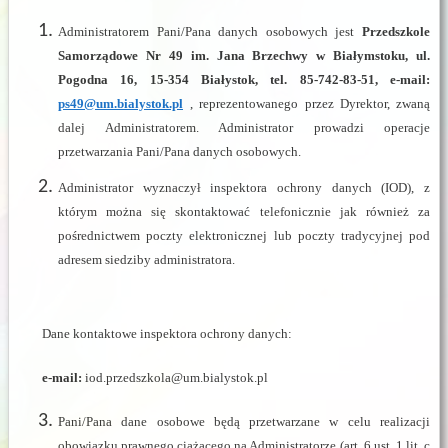
Administratorem Pani/Pana danych osobowych jest
Przedszkole
Samorządowe Nr 49 im. Jana Brzechwy w Białymstoku, ul.
Pogodna 16, 15-354 Białystok, tel. 85-742-83-51,
e-mail:
ps49@um.bialystok.pl
, reprezentowanego przez Dyrektor, zwaną
dalej Administratorem. Administrator prowadzi operacje
przetwarzania Pani/Pana danych osobowych.
Administrator wyznaczył inspektora ochrony danych (IOD), z
którym można się skontaktować telefonicznie jak również za
pośrednictwem poczty elektronicznej lub poczty tradycyjnej pod
adresem siedziby administratora.
Dane kontaktowe inspektora ochrony danych:
e-mail:
iod.przedszkola@um.bialystok.pl
Pani/Pana dane osobowe będą przetwarzane w celu realizacji
obowiązku prawnego ciążącego na Administratorze (art. 6 ust. 1 lit. c