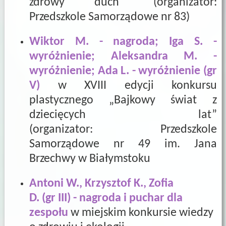
zdrowy duch" (organizator:
Przedszkole Samorządowe nr 83)
Wiktor M. - nagroda; Iga S. -
wyróżnienie; Aleksandra M. -
wyróżnienie; Ada L.
- wyróżnienie
(gr
V)
w XVIII edycji konkursu
plastycznego „Bajkowy świat z
dziecięcych lat”
(organizator: Przedszkole
Samorządowe nr 49 im. Jana
Brzechwy w Białymstoku
Antoni W., Krzysztof K., Zofia
D. (gr III) - nagroda i puchar dla
zespołu
w miejskim konkursie wiedzy