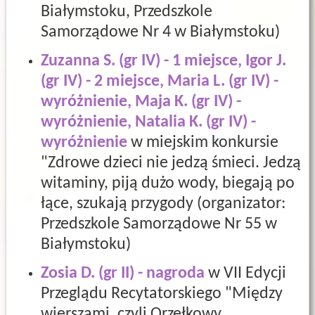
Białymstoku, Przedszkole
Samorządowe Nr 4 w Białymstoku)
Zuzanna S. (gr IV) - 1 miejsce, Igor J.
(gr IV) - 2 miejsce, Maria L. (gr IV) -
wyróżnienie, Maja K. (gr IV) -
wyróżnienie, Natalia K. (gr IV) -
wyróżnienie
w miejskim konkursie
"Zdrowe dzieci nie jedzą śmieci. Jedzą
witaminy, piją dużo wody, biegają po
łące, szukają przygody (organizator:
Przedszkole Samorządowe Nr 55 w
Białymstoku)
Zosia D. (gr II) - nagroda
w VII Edycji
Przeglądu Recytatorskiego "Między
wierszami, czyli Orzełkowy