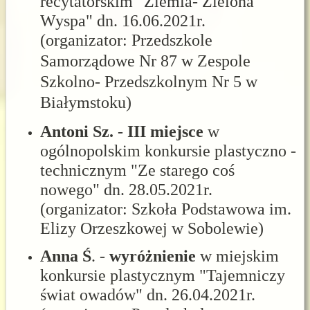
recytatorskim "Ziemia- Zielona
Wyspa" dn. 16.06.2021r.
(organizator:
Przedszkole
Samorządowe Nr 87 w Zespole
Szkolno- Przedszkolnym Nr 5 w
Białymstoku)
Antoni Sz.
-
III miejsce
w
ogólnopolskim konkursie plastyczno -
technicznym "Ze starego coś
nowego" dn. 28.05.2021r.
(organizator: Szkoła Podstawowa im.
Elizy Orzeszkowej w Sobolewie)
Anna
Ś
. -
wyróżnienie
w miejskim
konkursie plastycznym "Tajemniczy
świat owadów" dn. 26.04.2021r.