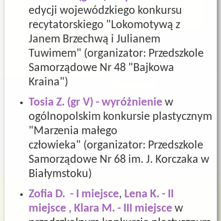
edycji wojewódzkiego konkursu
recytatorskiego "Lokomotywą z
Janem Brzechwą i Julianem
Tuwimem" (
organizator: Przedszkole
Samorządowe Nr 48 "Bajkowa
Kraina")
Tosia Z. (gr V) - wyróżnienie
w
ogólnopolskim konkursie plastycznym
"Marzenia małego
człowieka" (organizator: Przedszkole
Samorządowe Nr 68 im. J. Korczaka w
Białymstoku)
Zofia D. - I miejsce
,
Lena K. - II
miejsce , Klara M. - III miejsce
w