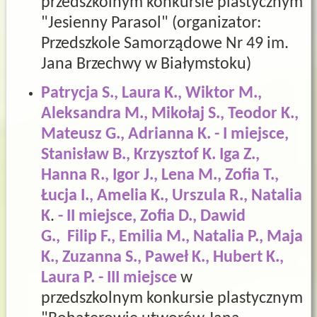
przedszkolnym konkursie plastycznym
"Jesienny Parasol" (organizator:
Przedszkole Samorządowe Nr 49 im.
Jana Brzechwy w Białymstoku)
Patrycja S., Laura K., Wiktor M.,
Aleksandra M., Mikołaj S., Teodor K.,
Mateusz G., Adrianna K.
- I miejsce,
Stanisław B., Krzysztof K. Iga Z.,
Hanna R., Igor J., Lena M., Zofia T.,
Łucja I., Amelia K., Urszula R., Natalia
K
.
- II miejsce, Zofia D., Dawid
G., Filip F., Emilia M., Natalia P., Maja
K., Zuzanna S., Paweł K., Hubert K.,
Laura P.
- III miejsce
w
przedszkolnym konkursie plastycznym