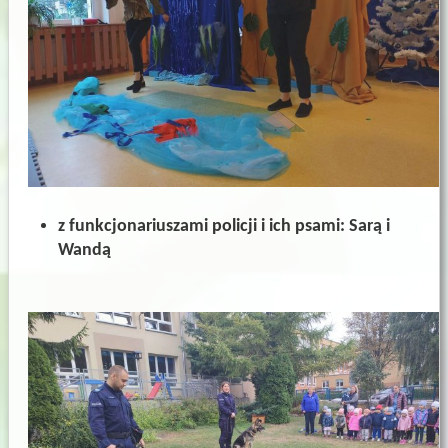
z
funkcjonariuszami
policji
i
ich
psami:
Sarą
i
Wandą