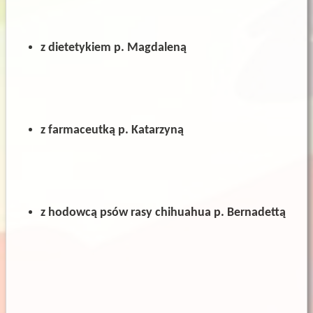
z dietetykiem
p. Magdaleną
z farmaceutką p. Katarzyną
z hodowcą psów rasy chihuahua p. Bernadettą