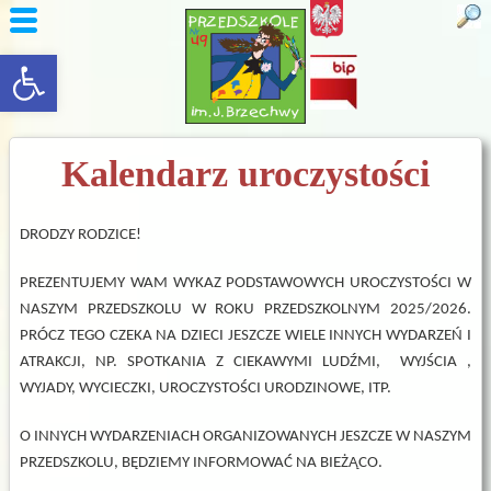
rozwiń/zwiń panel
Kalendarz uroczystości
DRODZY RODZICE!
PREZENTUJEMY WAM WYKAZ PODSTAWOWYCH UROCZYSTOŚCI W
NASZYM PRZEDSZKOLU W ROKU PRZEDSZKOLNYM 2025/2026.
PRÓCZ TEGO CZEKA NA DZIECI JESZCZE WIELE INNYCH WYDARZEŃ I
ATRAKCJI, NP. SPOTKANIA Z CIEKAWYMI LUDŹMI, WYJŚCIA ,
WYJADY, WYCIECZKI, UROCZYSTOŚCI URODZINOWE, ITP.
O INNYCH WYDARZENIACH ORGANIZOWANYCH JESZCZE W NASZYM
PRZEDSZKOLU, BĘDZIEMY INFORMOWAĆ NA BIEŻĄCO.