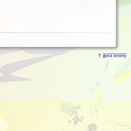
↑
góra strony