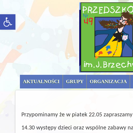
menu górne (uproszc
rozwiń/zwiń panel
AKTUALNOŚCI
GRUPY
ORGANIZACJA
Przypominamy że w piatek 22.05 zapraszamy n
14.30 występy dzieci oraz wspólne zabawy n