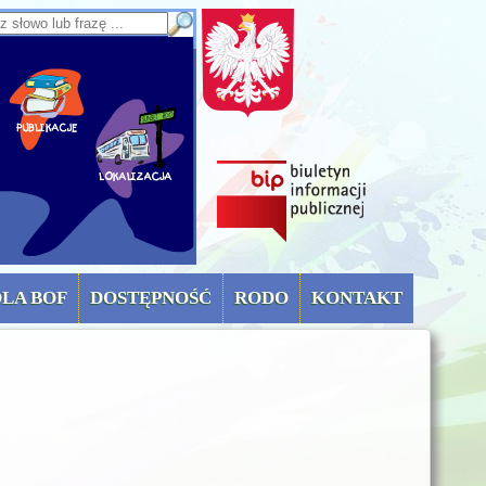
sz słowo lub frazę
OLA BOF
DOSTĘPNOŚĆ
RODO
KONTAKT