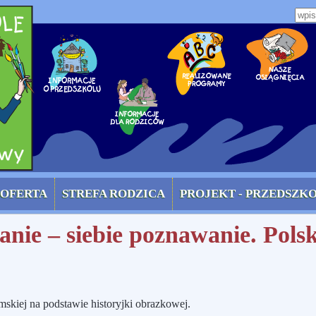
zone)
Wpi
OFERTA
STREFA RODZICA
PROJEKT - PRZEDSZK
nie – siebie poznawanie. Polsk
skiej na podstawie historyjki obrazkowej.