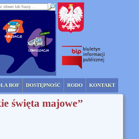
sz słowo lub frazę
OLA BOF
DOSTĘPNOŚĆ
RODO
KONTAKT
ie święta majowe’’