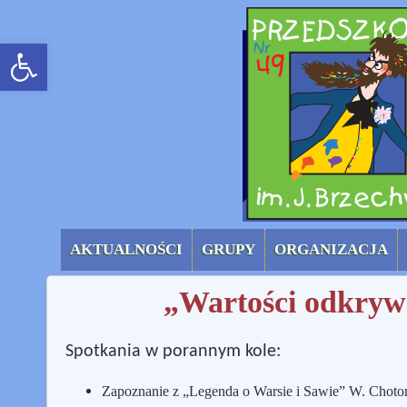
menu górne (uproszc
rozwiń/zwiń panel
AKTUALNOŚCI
GRUPY
ORGANIZACJA
„Wartości odkrywa
Spotkania w porannym kole:
Zapoznanie z „Legenda o Warsie i Sawie” W. Chotom