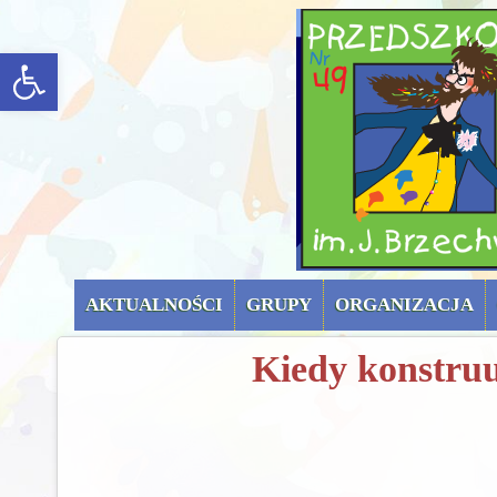
menu górne (uproszc
rozwiń/zwiń panel
AKTUALNOŚCI
GRUPY
ORGANIZACJA
Kiedy konstru