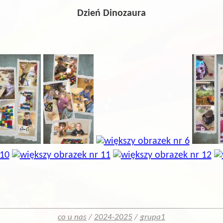
Dzień Dinozaura
co u nas
/
2024-2025
/
grupa1