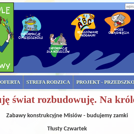
zone)
Wpi
OFERTA
STREFA RODZICA
PROJEKT - PRZEDSZK
uję świat rozbudowuję. Na kró
Zabawy konstrukcyjne Misiów - budujemy zamki
Tłusty Czwartek