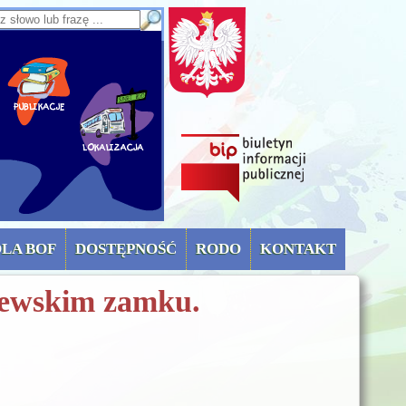
sz słowo lub frazę
OLA BOF
DOSTĘPNOŚĆ
RODO
KONTAKT
lewskim zamku.