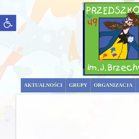
menu górne (uproszc
rozwiń/zwiń panel
AKTUALNOŚCI
GRUPY
ORGANIZACJA