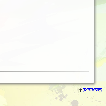
↑
góra strony