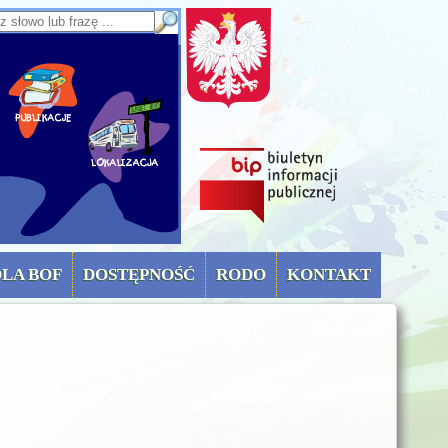
sz słowo lub frazę
OLA BOF
DOSTĘPNOŚĆ
RODO
KONTAKT